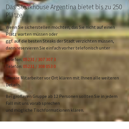
Das Steakhouse Argentina bietet bis zu 250
Plätze.
Wenn Sie sicherstellen möchten, das Sie nicht auf einen
Platz warten müssen oder
ggf. auf die besten Steaks der Stadt verzichten müssen,
dann reservieren Sie einfach vorher telefonisch unter
Telefon:
05231 / 307 307 3
Telefon:
05231 / 308 053 0
Unsere Mitarbeiter vor Ort klären mit Ihnen alle weiteren
Details.
Bei größeren Gruppe ab 12 Personen sollten Sie in jedem
Fall mit uns vorab sprechen
und mögliche Tischformationen klären.